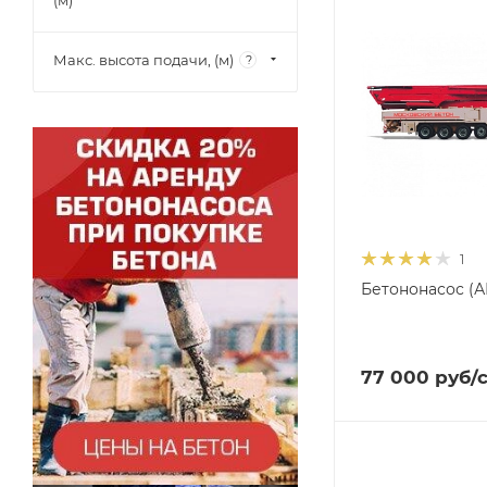
(м)
Макс. высота подачи, (м)
?
1
Бетононасос (А
77 000
руб
/