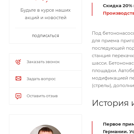
Скидка 20% 
Будьте в курсе наших
Производств
акций и новостей
Под бетононасос
ПОДПИСАТЬСЯ
для приема приго
последующей пода
станция перекачк
Заказать звонок
шасси. Бетононас
площадки. Автобе
модификацией пе
Задать вопрос
(стрелы), дополни
Оставить отзыв
История 
Первое прим
Германии. У