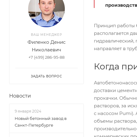
производств
Принцип работы б
располагается дв
ВАШ МЕНЕДЖЕР
гидравлический, 
Филенко Денис
направляет в тру
Николаевич
+7 (499) 286-95-88
Когда пр
ЗАДАТЬ ВОПРОС
Автобетононасос
доставки цемент
Новости
прокачки. Обычно
растворов, за и
9 января 2024
с насосом Pumi).
Новый бетонный завод в
объемы раствора,
Санкт-Петербурге
производительно
коммерческих про