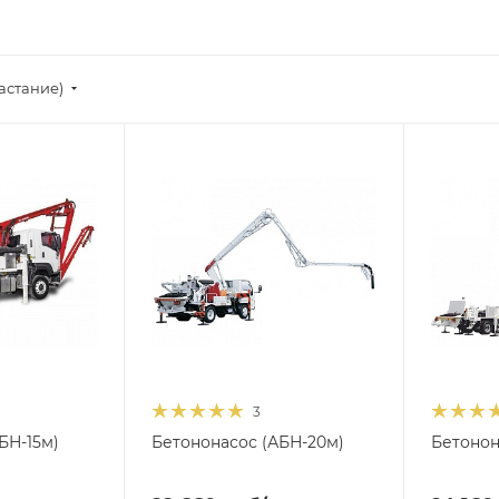
астание)
3
БН-15м)
Бетононасос (АБН-20м)
Бетонон