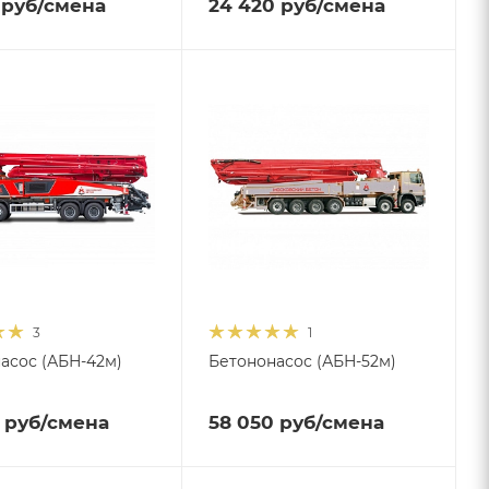
руб
/смена
24 420
руб
/смена
3
1
асос (АБН-42м)
Бетононасос (АБН-52м)
руб
/смена
58 050
руб
/смена