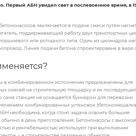
о. Первый АБН увидел свет в послевоенное время, в 1
етононасосов заключается в подаче смеси путем нагнет
игатель, поддерживающий работу двух транспортных ци
поршневого или роторного типа. Один из цилиндров наг
бопровод. Линия подачи бетона спроектирована в виде 
именяется?
ы в комбинированном исполнении предназначены для
ных смесей на строительную площадку и их последующе
 сама станция не оснащается бункером для перевозки
сключением комбинированных установок (бетономешалк
 АБН необходима, когда стоит задача освоить большие
 обычно в день приготовления. Бетононасосы с высокой
стью и рентабельностью используют при выполнении
ектов, – в строительстве различных объектов