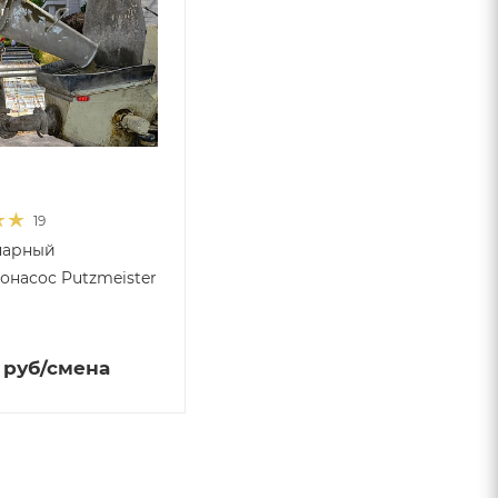
19
нарный
онасос Putzmeister
руб
/смена