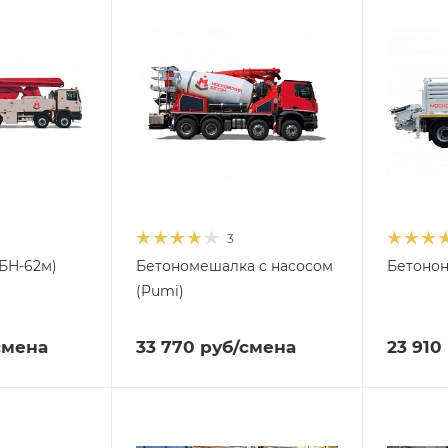
3
БН-62м)
Бетономешалка с насосом
Бетоно
(Pumi)
смена
33 770
руб
/смена
23 910