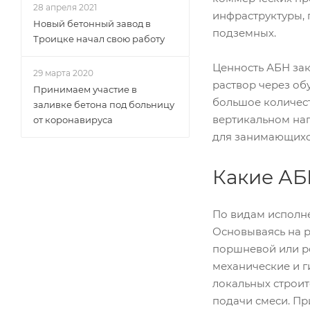
28 апреля 2021
инфраструктуры,
Новый бетонный завод в
подземных.
Троицке начал свою работу
Ценность АБН зак
29 марта 2020
раствор через об
Принимаем участие в
большое количест
заливке бетона под больницу
вертикальном нап
от коронавируса
для занимающихс
Какие АБ
По видам исполн
Основываясь на 
поршневой или ро
механические и г
локальных строит
подачи смеси. Пр