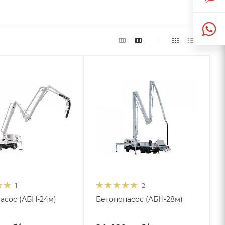
1
2
асос (АБН-24м)
Бетононасос (АБН-28м)