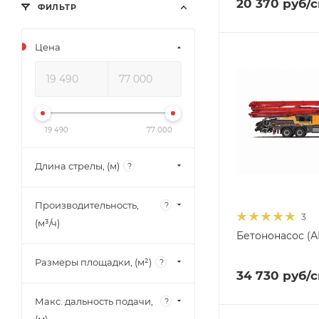
20 370
руб
/
ФИЛЬТР
Цена
19 490
77 000
Длина стрелы, (м)
?
Производительность,
?
3
(м³/ч)
Бетононасос (А
Размеры площадки, (м²)
?
34 730
руб
/
Макс. дальность подачи,
?