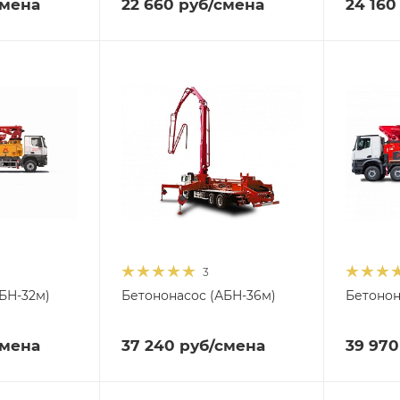
смена
22 660
руб
/смена
24 160
3
БН-32м)
Бетононасос (АБН-36м)
Бетонон
смена
37 240
руб
/смена
39 970