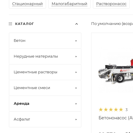
Стационарный
Малогабаритный
Растворонасос
По умолчанию (возр
КАТАЛОГ
Бетон
Нерудные материалы
Цементные растворы
Цементные смеси
Аренда
3
Бетононасос (А
Асфальт