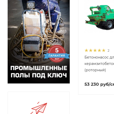
2
Бетононасос д
керамзитобето
(роторный)
53 230
руб
/с