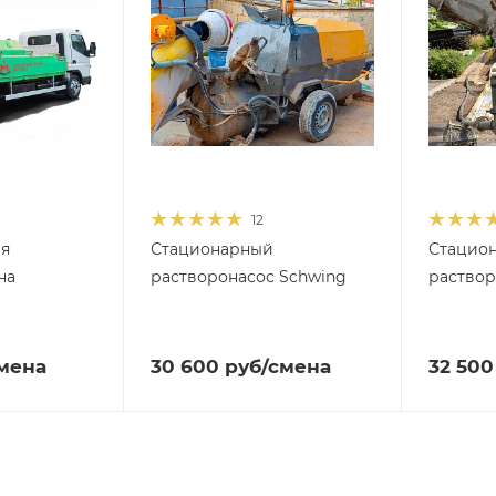
12
ля
Стационарный
Стацио
на
растворонасос Schwing
раствор
мена
30 600
руб
/смена
32 500