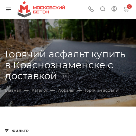
0
Горячий асфальт купить
в Краснознаменске с
доставкой
19
—
—
—
Главная
Каталог
Асфальт
Горячий асфальт
ФИЛЬТР