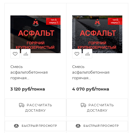
Смесь
Смесь
асфальтобетонная
асфальтобетонная
горячая
горячая
крупнозернистая тип A
крупнозернистая тип Б
3 120
руб
/тонна
4 070
руб
/тонна
марка 1
марка 1
РАССЧИТАТЬ
РАССЧИТАТЬ
ДОСТАВКУ
ДОСТАВКУ
БЫСТРЫЙ ПРОСМОТР
БЫСТРЫЙ ПРОСМОТР