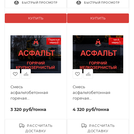
БЫСТРЫЙ ПРОСМОТР
БЫСТРЫЙ ПРОСМОТР
КУПИТЬ
КУПИТЬ
Смесь
Смесь
асфальтобетонная
асфальтобетонная
горячая
горячая
крупнозернистая тип
мелкозернистая тип А
3 320
руб
/тонна
4 320
руб
/тонна
Пористый марка 2
марка 1
РАССЧИТАТЬ
РАССЧИТАТЬ
ДОСТАВКУ
ДОСТАВКУ