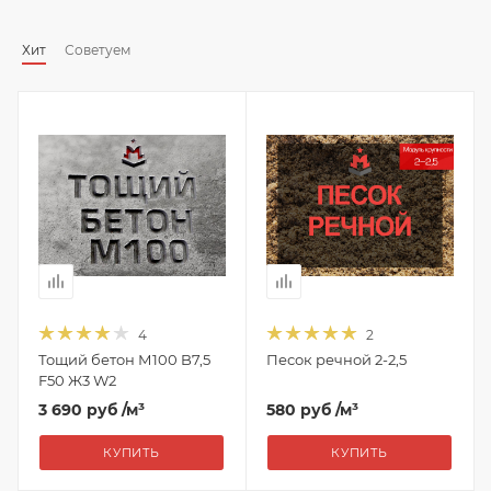
Хит
Советуем
4
2
Тощий бетон М100 B7,5
Песок речной 2-2,5
F50 Ж3 W2
3 690 руб
/м³
580 руб
/м³
КУПИТЬ
КУПИТЬ