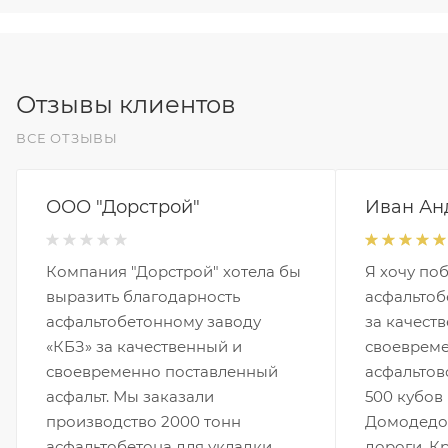
Отзывы клиентов
ВСЕ ОТЗЫВЫ
ООО "Дорстрой"
Иван Ан
Компания "Дорстрой" хотела бы
Я хочу по
выразить благодарность
асфальтоб
асфальтобетонному заводу
за качест
«КБЗ» за качественный и
своевреме
своевременно поставленный
асфальтов
асфальт. Мы заказали
500 кубов
производство 2000 тонн
Домодедов
асфальтобетона для укладки
дороги. К