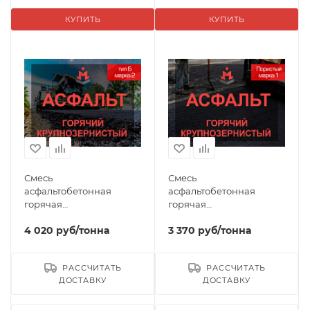
КУПИТЬ
КУПИТЬ
Смесь
Смесь
асфальтобетонная
асфальтобетонная
горячая
горячая
крупнозернистая тип Б
крупнозернистая тип
4 020
руб
/тонна
3 370
руб
/тонна
марка 2
Пористый марка 1
РАССЧИТАТЬ
РАССЧИТАТЬ
ДОСТАВКУ
ДОСТАВКУ