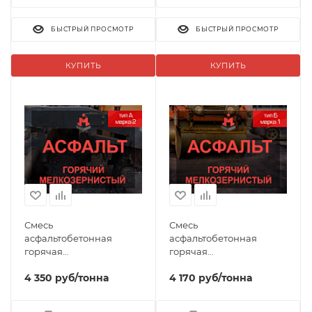
БЫСТРЫЙ ПРОСМОТР
БЫСТРЫЙ ПРОСМОТР
КУПИТЬ
КУПИТЬ
Смесь
Смесь
асфальтобетонная
асфальтобетонная
горячая
горячая
мелкозернистая тип А
мелкозернистая тип Б
4 350
руб
/тонна
4 170
руб
/тонна
марка 2
марка 1