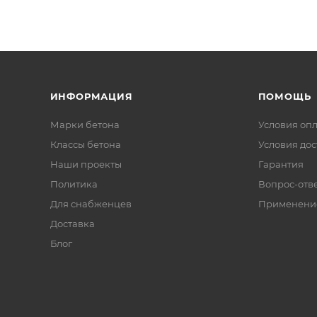
ИНФОРМАЦИЯ
ПОМОЩЬ
Марки бетона
Условия оп
Классы бетона
Условия дос
Наши проекты
Гарантия
Политика
Вопрос-отв
Для снабженцев
Применени
Доставка
Блог