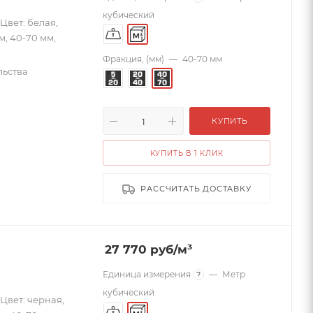
кубический
Цвет: белая,
м, 40-70 мм,
Фракция, (мм)
—
40-70 мм
льства
КУПИТЬ
КУПИТЬ В 1 КЛИК
РАССЧИТАТЬ ДОСТАВКУ
27 770
руб
/м³
Единица измерения
—
Метр
?
кубический
Цвет: черная,