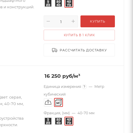
андшафтного
в и конструкций.
КУПИТЬ
КУПИТЬ В 1 КЛИК
РАССЧИТАТЬ ДОСТАВКУ
16 250
руб
/м³
Единица измерения
—
Метр
?
кубический
вет: серая,
м, 40-70 мм,
Фракция, (мм)
—
40-70 мм
оустройства
рхности.