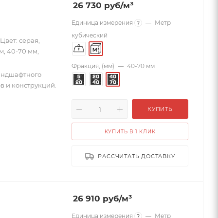
26 730
руб
/м³
Единица измерения
—
Метр
?
кубический
Цвет: серая,
м, 40-70 мм,
Фракция, (мм)
—
40-70 мм
андшафтного
в и конструкций.
КУПИТЬ
КУПИТЬ В 1 КЛИК
РАССЧИТАТЬ ДОСТАВКУ
26 910
руб
/м³
Единица измерения
—
Метр
?