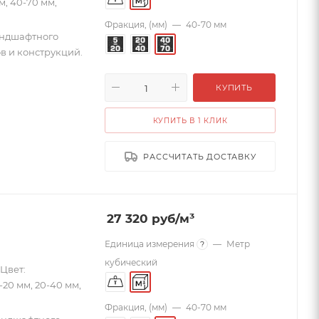
м, 40-70 мм,
Фракция, (мм)
—
40-70 мм
андшафтного
в и конструкций.
КУПИТЬ
КУПИТЬ В 1 КЛИК
РАССЧИТАТЬ ДОСТАВКУ
27 320
руб
/м³
Единица измерения
—
Метр
?
кубический
Цвет:
-20 мм, 20-40 мм,
Фракция, (мм)
—
40-70 мм