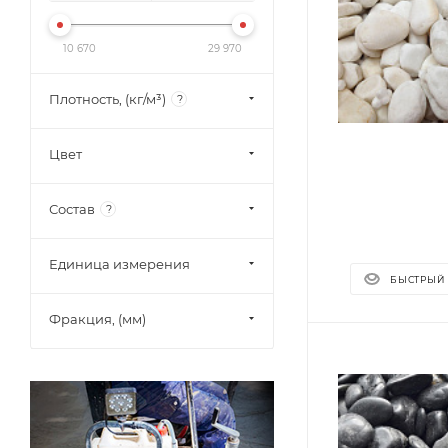
10 670
29 970
Плотность, (кг/м³)
?
Цвет
Состав
?
Единица измерения
БЫСТРЫЙ
Фракция, (мм)