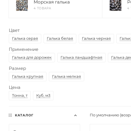
Морская галька
Р
4 ТОВАРА
4
Цвет
Галька серая
Галька белая
Галька черная
Гальк
Применение
Галька для дорожек
Галька ландшафтная
Галька д
Размер
Галька крупная
Галька мелкая
Цена
Тонна, т
Куб, м3
По умолчанию (возр
КАТАЛОГ