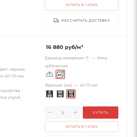
КУПИТЬ В 1 КЛИК
РАССЧИТАТЬ ДОСТАВКУ
16 880
руб
/м³
Единица измерения
—
Метр
?
кубический
вет: черная,
м, 40-70 мм,
Фракция, (мм)
—
40-70 мм
стройства
пка клумб.
КУПИТЬ
КУПИТЬ В 1 КЛИК