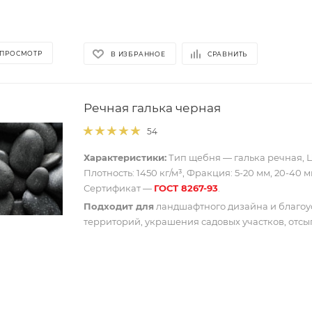
 ПРОСМОТР
В ИЗБРАННОЕ
СРАВНИТЬ
Речная галька черная
54
Характеристики:
Тип щебня — галька речная, Ц
Плотность: 1450 кг/м³, Фракция: 5-20 мм, 20-40 м
Сертификат —
ГОСТ 8267-93
.
Подходит для
ландшафтного дизайна и благоу
территорий, украшения садовых участков, отсы