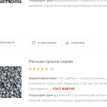
Подходит для
выравнивания поверхности и л
дизайна, строительства декоративных элементо
 ПРОСМОТР
В ИЗБРАННОЕ
СРАВНИТЬ
Речная галька серая
27
Характеристики:
Тип щебня — галька речная, Ц
Плотность: 1450 кг/м³, Фракция: 5-20 мм, 20-40 м
Сертификат —
ГОСТ 8267-93
.
Подходит для
дорожного строительства и благ
парков, засыпки площадок, выравнивания пове