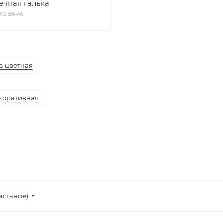
ечная галька
 ТОВАРА
а цветная
екоративная
астание)