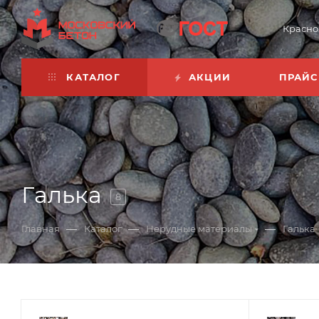
Красно
КАТАЛОГ
АКЦИИ
ПРАЙС
Галька
8
—
—
—
Главная
Каталог
Нерудные материалы
Галька