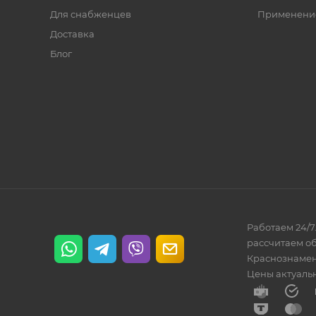
Для снабженцев
Применени
Доставка
Блог
Работаем 24/7
рассчитаем об
Краснознамен
Цены актуальны