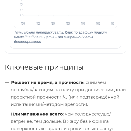
-10°
-20°
-30°
10.08
11.08
12.08
13.08
14.08
15.08
16.08
Точки можно перетаскивать. Клик по графику правит
ближайший день. Даты – от выбранной даты
бетонирования.
Ключевые принципы
Решает не время, а прочность
: снимаем
опалубку/заходим на плиту при достижении доли
проектной прочности
(или подтверждённой
f
ck
испытаниями/методом зрелости).
Климат важнее всего
: чем холоднее/суше/
ветренее, тем дольше. В жару без кюринга
поверхность «сгорает» и сроки только растут.