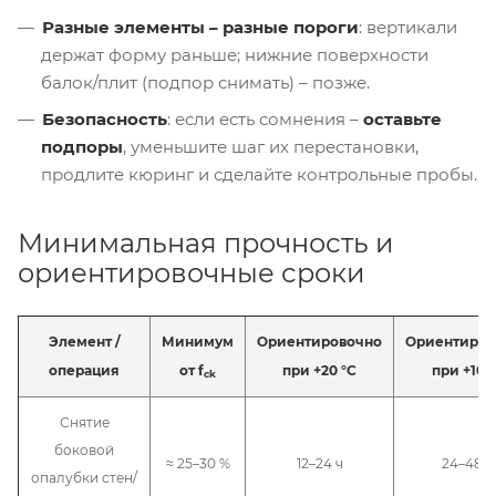
Разные элементы – разные пороги
: вертикали
держат форму раньше; нижние поверхности
балок/плит (подпор снимать) – позже.
Безопасность
: если есть сомнения –
оставьте
подпоры
, уменьшите шаг их перестановки,
продлите кюринг и сделайте контрольные пробы.
Минимальная прочность и
ориентировочные сроки
Элемент /
Минимум
Ориентировочно
Ориентиров
операция
от f
при +20 °C
при +10 
ck
Снятие
боковой
≈ 25–30 %
12–24 ч
24–48 ч
опалубки стен/