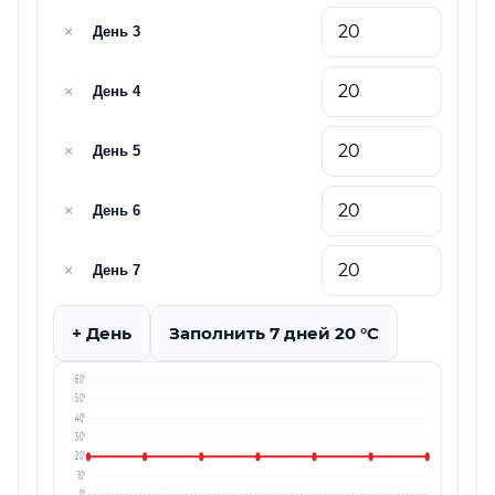
×
День 3
×
День 4
×
День 5
×
День 6
×
День 7
+ День
Заполнить 7 дней 20 °C
60°
50°
40°
30°
20°
10°
0°