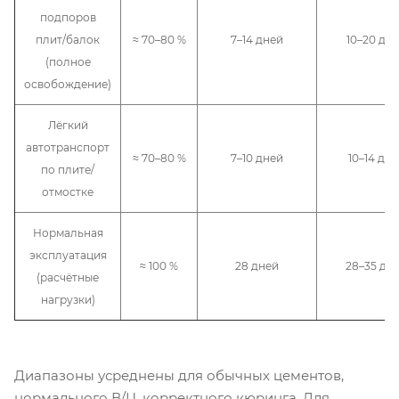
подпоров
плит/балок
≈ 70–80 %
7–14 дней
10–20 дн
(полное
освобождение)
Лёгкий
автотранспорт
≈ 70–80 %
7–10 дней
10–14 дн
по плите/
отмостке
Нормальная
эксплуатация
≈ 100 %
28 дней
28–35 дн
(расчётные
нагрузки)
Диапазоны усреднены для обычных цементов,
нормального В/Ц, корректного кюринга. Для