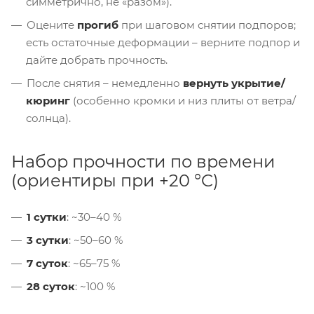
симметрично, не «разом»).
Оцените
прогиб
при шаговом снятии подпоров;
есть остаточные деформации – верните подпор и
дайте добрать прочность.
После снятия – немедленно
вернуть укрытие/
кюринг
(особенно кромки и низ плиты от ветра/
солнца).
Набор прочности по времени
(ориентиры при +20 °C)
1 сутки
: ~30–40 %
3 сутки
: ~50–60 %
7 суток
: ~65–75 %
28 суток
: ~100 %