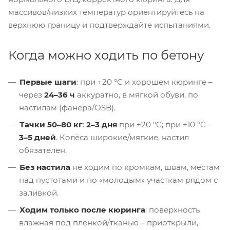
массивов/низких температур ориентируйтесь на
верхнюю границу и подтверждайте испытаниями.
Когда можно ходить по бетону
Первые шаги
: при +20 °C и хорошем кюринге –
через
24–36 ч
аккуратно, в мягкой обуви, по
настилам (фанера/OSB).
Тачки 50–80 кг
:
2–3 дня
при +20 °C; при +10 °C –
3–5 дней
. Колёса широкие/мягкие, настил
обязателен.
Без настила
не ходим по кромкам, швам, местам
над пустотами и по «молодым» участкам рядом с
заливкой.
Ходим только после кюринга
: поверхность
влажная под плёнкой/тканью – приоткрыли,