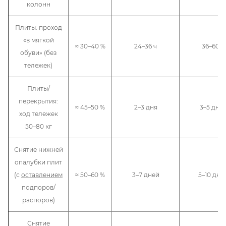
колонн
Плиты: проход
«в мягкой
≈ 30–40 %
24–36 ч
36–60 ч
обуви» (без
тележек)
Плиты/
перекрытия:
≈ 45–50 %
2–3 дня
3–5 дне
ход тележек
50–80 кг
Снятие нижней
опалубки плит
(с
оставлением
≈ 50–60 %
3–7 дней
5–10 дне
подпоров/
распоров)
Снятие